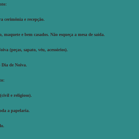
nto:
a cerimônia e recepção.
o, maquete e bem casados. Não esqueça a mesa de saída.
iva (peças, sapato, véu, acessórios).
 Dia de Noiva.
to:
ivil e religioso).
oda a papelaria.
lo.