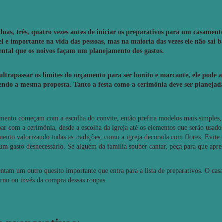
duas, três, quatro vezes antes de iniciar os preparativos para um casame
l e importante na vida das pessoas, mas na maioria das vezes ele não sai b
ntal que os noivos façam um planejamento dos gastos.
ltrapassar os limites do orçamento para ser bonito e marcante, ele pode a
endo a mesma proposta. Tanto a festa como a cerimônia deve ser planeja
amento começam com a escolha do convite, então prefira modelos mais simples, 
ar com a cerimônia, desde a escolha da igreja até os elementos que serão usado
ento valorizando todas as tradições, como a igreja decorada com flores. Evite 
 um gasto desnecessário. Se alguém da família souber cantar, peça para que apre
entam um outro quesito importante que entra para a lista de preparativos. O c
terno ou invés da compra dessas roupas.