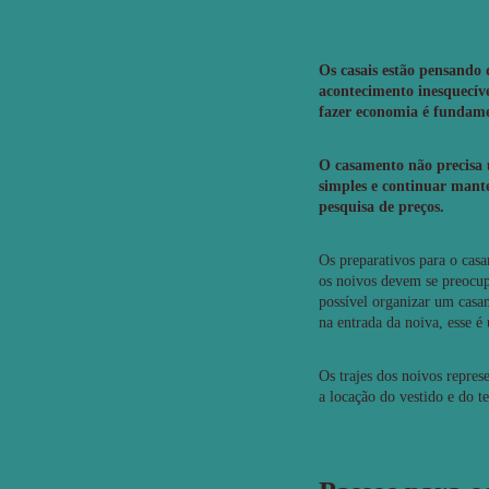
11
Curtir
Comentar
Os casais estão pensando 
acontecimento inesquecíve
fazer economia é fundame
O casamento não precisa u
simples e continuar mant
pesquisa de preços.
Os preparativos para o cas
os noivos devem se preocup
possível organizar um casam
na entrada da noiva, esse é
Os trajes dos noivos repres
a locação do vestido e do 