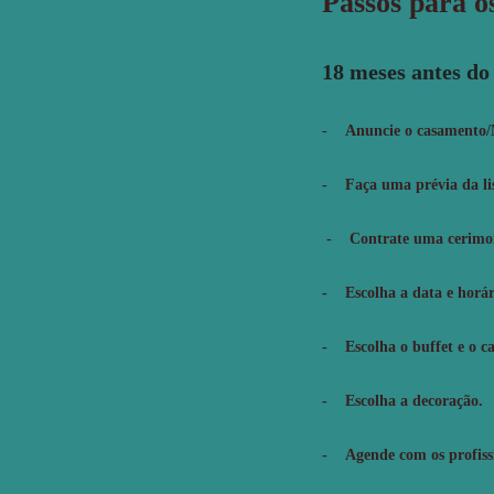
Passos para o
18 meses antes do
-
Anuncie o casamento/N
- Faça uma prévia da lis
- Contrate uma cerimoni
- Escolha a data e horári
- Escolha o buffet e o ca
- Escolha a decoração.
- Agende com os profissi