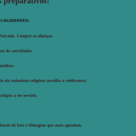
s preparativos:
 casamento:
oivado. Compre as alianças.
ta de convidados.
alista.
o da cerimônia religiosa (escolha o celebrante).
rdápio a ser servido.
onais de foto e filmagem que mais agradam.