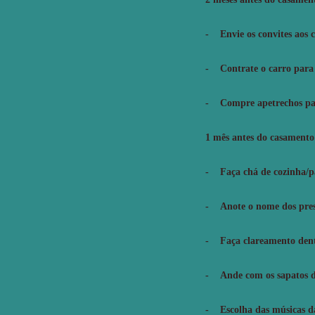
- Envie os convites aos 
- Contrate o carro para l
- Compre apetrechos par
1 mês antes do casamento
- Faça chá de cozinha/p
- Anote o nome dos prese
- Faça clareamento den
- Ande com os sapatos d
- Escolha das músicas da