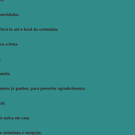
convidados.
evá-la até o local da cerimônia.
a a festa.
:
anela.
ntes já ganhos, para posterior agradecimento.
tal.
e noiva em casa.
 cerimônia e recepção.