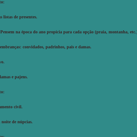
to:
 listas de presentes.
Pensem na época do ano propícia para cada opção (praia, montanha, etc.
lembranças: convidados, padrinhos, pais e damas.
vo.
damas e pajens.
to:
mento civil.
 noite de núpcias.
to: