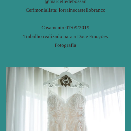
@marcelledebossan
Cerimonialista: lorrainecastellobranco
Casamento 07/09/2019
Trabalho realizado para a Doce Emoções
Fotografia