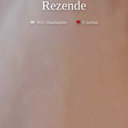
Rezende
1611
visualizações
0
curtidas