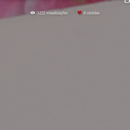
1222
visualizações
0
curtidas