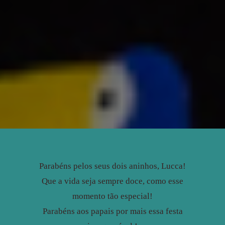
Parabéns pelos seus dois aninhos, Lucca!
Que a vida seja sempre doce, como esse
momento tão especial!
Parabéns aos papais por mais essa festa