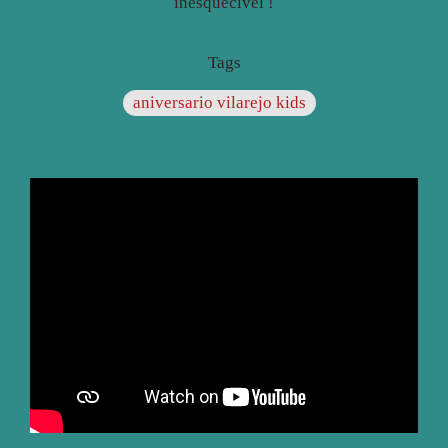
inesquecível !
Tags
aniversario vilarejo kids