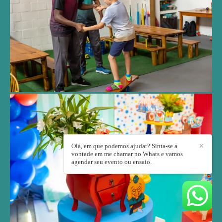
Olá, em que podemos ajudar? Sinta-se a
✕
vontade em me chamar no Whats e vamos
agendar seu evento ou ensaio.