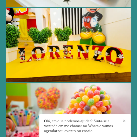
Olá, em que podemos ajudar? Sinta-se a
✕
vontade em me chamar no Whats e vamos
agendar seu evento ou ensaio.