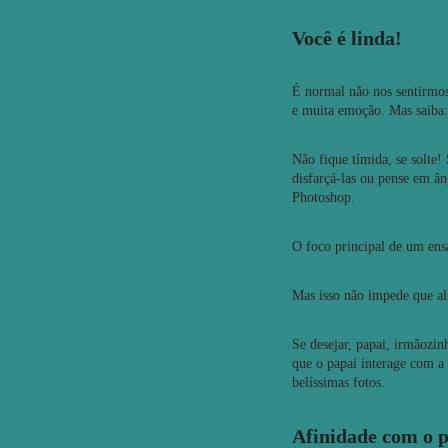
Você é linda!
É normal não nos sentirmos
e muita emoção. Mas saiba: 
Não fique tímida, se solte
disfarçá-las ou pense em ân
Photoshop.
O foco principal de um ensa
Mas isso não impede que al
Se desejar, papai, irmãozi
que o papai interage com a 
belíssimas fotos.
Afinidade com o p