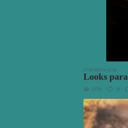
27/10/2025 às 12:18
Looks para 
5376
21