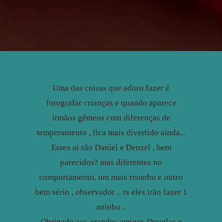
Uma das coisas que adoro fazer é
fotografar crianças e quando aparece
irmãos gêmeos com diferenças de
temperamento , fica mais divertido ainda...
Esses ai são Daniel e Denzel , bem
parecidos? mas diferentes no
comportamento, um mais risonho e outro
bem sério , observador .. rs eles irão fazer 1
aninho ..
Obrigado aos grandes amigos Douglas e