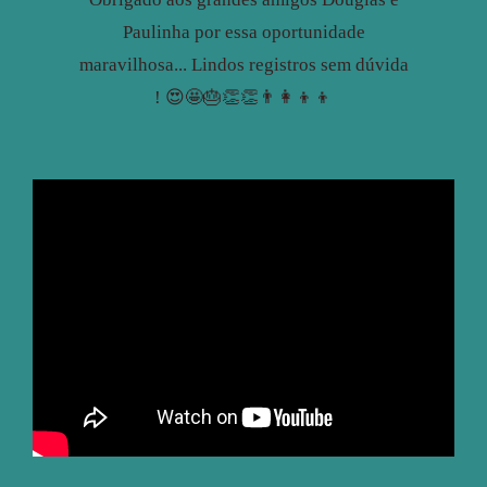
Paulinha por essa oportunidade
maravilhosa... Lindos registros sem dúvida
! 😍🤩🎂👏👏👨‍👩‍👦‍👦