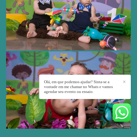
Olá, em que podemos ajudar? Sinta-se a
✕
vontade em me chamar no Whats e vamos
agendar seu evento ou ensaio.