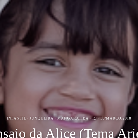
INFANTIL
JUNQUEIRA - MANGARATIBA - RJ
30/MARÇO/2018
saio da Alice (Tema Ari