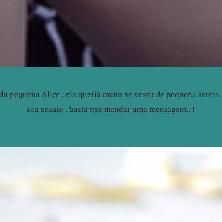
 pequena Alice , ela queria muito se vestir de pequena sereia 
seu ensaio , basta nos mandar uma mensagem.. !