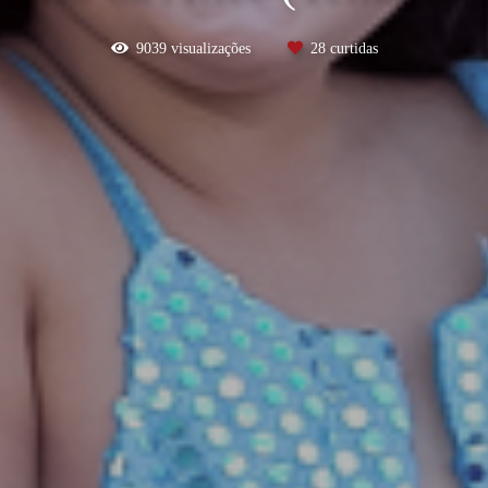
9039
visualizações
28
curtidas