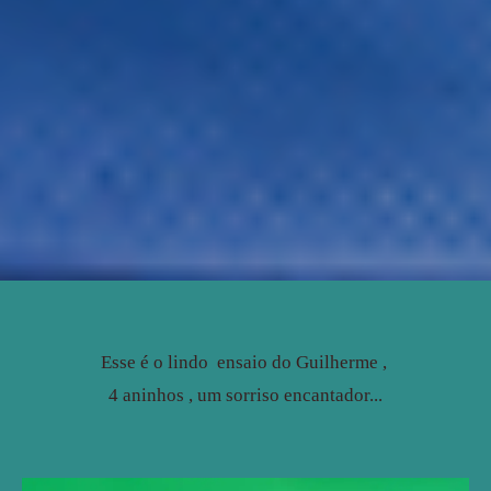
Esse é o lindo ensaio do Guilherme ,
4 aninhos , um sorriso encantador...