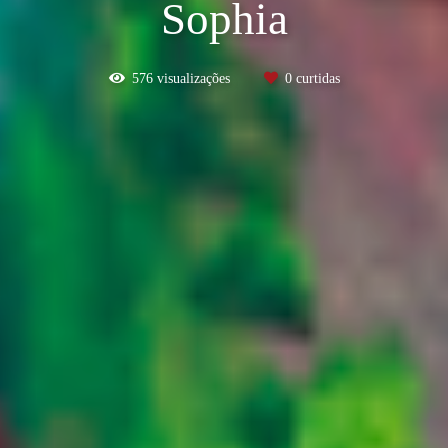
Sophia
576
visualizações
0
curtidas