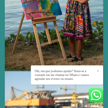
Olá, em que podemos ajudar? Sinta-se a
✕
vontade em me chamar no Whats e vamos
agendar seu evento ou ensaio.