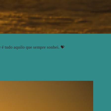
 é tudo aquilo que sempre sonhei. 💝