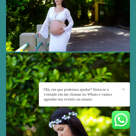
Olá, em que podemos ajudar? Sinta-se a
✕
vontade em me chamar no Whats e vamos
agendar seu evento ou ensaio.