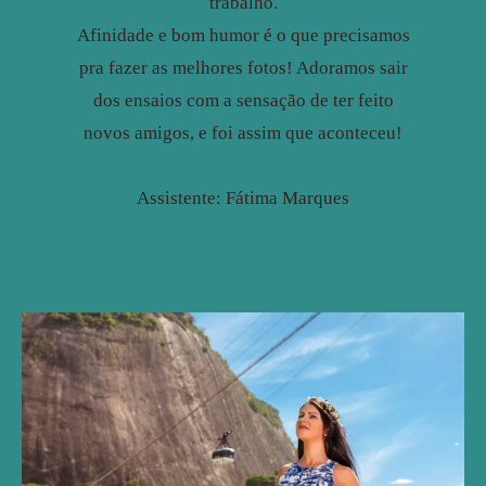
trabalho.
Afinidade e bom humor é o que precisamos
pra fazer as melhores fotos! Adoramos sair
dos ensaios com a sensação de ter feito
novos amigos, e foi assim que aconteceu!
Assistente: Fátima Marques