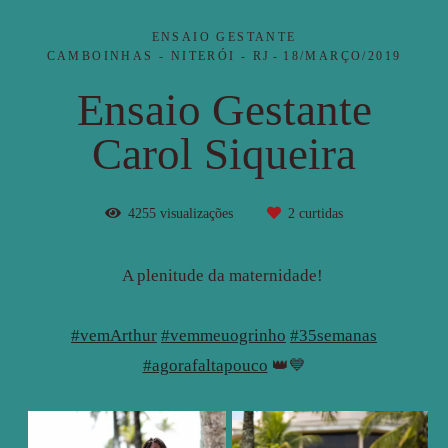
ENSAIO GESTANTE
CAMBOINHAS - NITERÓI - RJ
18/MARÇO/2019
Ensaio Gestante
Carol Siqueira
4255
visualizações
2
curtidas
A plenitude da maternidade!
#vemArthur
#vemmeuogrinho
#35semanas
#agorafaltapouco
👑💙