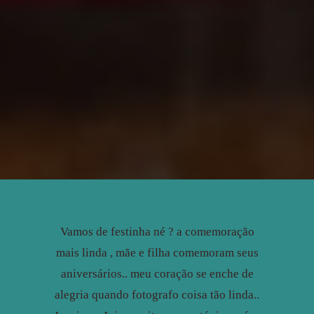
Vamos de festinha né ? a comemoração
mais linda , mãe e filha comemoram seus
aniversários.. meu coração se enche de
alegria quando fotografo coisa tão linda..