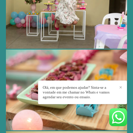
Olá, em que podemos ajudar? Sinta-se a
✕
vontade em me chamar no Whats e vamos
agendar seu evento ou ensaio.