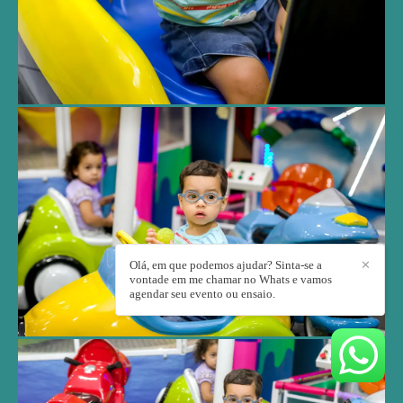
Olá, em que podemos ajudar? Sinta-se a
✕
vontade em me chamar no Whats e vamos
agendar seu evento ou ensaio.