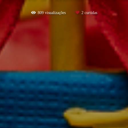
809
visualizações
2
curtidas