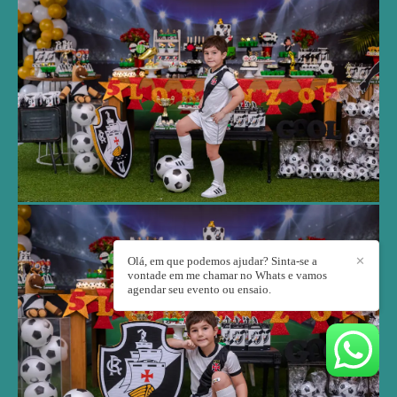
Olá, em que podemos ajudar? Sinta-se a
✕
vontade em me chamar no Whats e vamos
agendar seu evento ou ensaio.