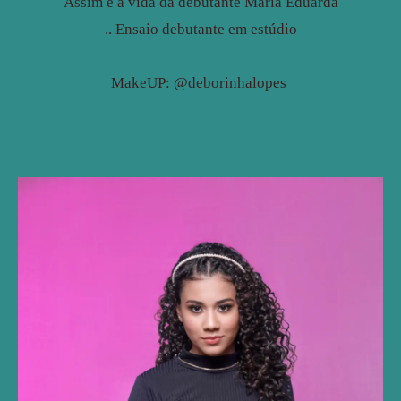
Assim é a vida da debutante Maria Eduarda
.. Ensaio debutante em estúdio
MakeUP: @deborinhalopes