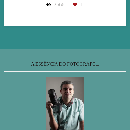
2666
1
A ESSÊNCIA DO FOTÓGRAFO...