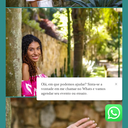
Olá, em que podemos ajudar? Sinta-se a
✕
vontade em me chamar no Whats e vamos
agendar seu evento ou ensaio.