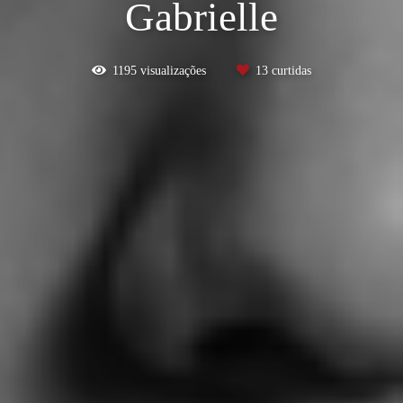
Gabrielle
1195
visualizações
13
curtidas