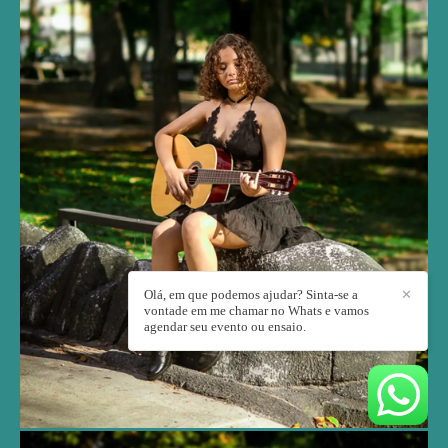
Olá, em que podemos ajudar? Sinta-se a
✕
vontade em me chamar no Whats e vamos
agendar seu evento ou ensaio.