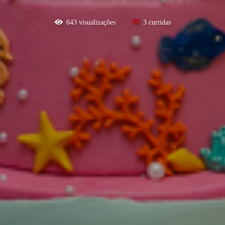
643
visualizações
3
curtidas